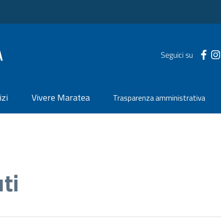
A
Seguici su
izi
Vivere Maratea
Trasparenza amministrativa
ti