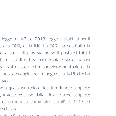
 legge n. 147 del 2013 (legge di stabilità per il
 alla TASI, della IUC. La TARI ha sostituito la
, a sua volta, aveva preso il posto di tutti i
urbani, sia di natura patrimoniale sia di natura
alizzato sistemi di misurazione puntuale della
a facoltà di applicare, in luogo della TARI, che ha
tivo.
 a qualsiasi titolo di locali o di aree scoperte
no, invece, escluse dalla TARI le aree scoperte
 aree comuni condominiali di cui all'art. 1117 del
esclusiva.
le o l’area e, quindi, dal soggetto utilizzatore