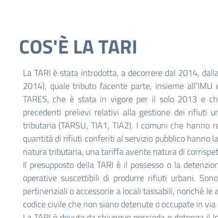
COS'È LA TARI
La TARI è stata introdotta, a decorrere dal 2014, dalla
2014), quale tributo facente parte, insieme all’IMU e
TARES, che è stata in vigore per il solo 2013 e che
precedenti prelievi relativi alla gestione dei rifiuti 
tributaria (TARSU, TIA1, TIA2). I comuni che hanno re
quantità di rifiuti conferiti al servizio pubblico hanno l
natura tributaria, una tariffa avente natura di corrispet
Il presupposto della TARI è il possesso o la detenzione
operative suscettibili di produrre rifiuti urbani. So
pertinenziali o accessorie a locali tassabili, nonché le
codice civile che non siano detenute o occupate in via 
La TARI è dovuta da chiunque possieda o detenga il loca