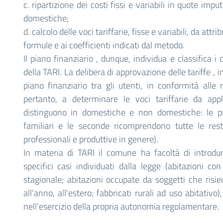
c. ripartizione dei costi fissi e variabili in quote im
domestiche;
d. calcolo delle voci tariffarie, fisse e variabili, da attr
formule e ai coefficienti indicati dal metodo.
Il piano finanziario , dunque, individua e classifica 
della TARI. La delibera di approvazione delle tariffe , in
piano finanziario tra gli utenti, in conformità all
pertanto, a determinare le voci tariffarie da app
distinguono in domestiche e non domestiche: le pri
familiari e le seconde ricomprendono tutte le resta
professionali e produttive in genere).
In materia di TARI il comune ha facoltà di introdur
specifici casi individuati dalla legge (abitazioni co
stagionale; abitazioni occupate da soggetti che risi
all'anno, all'estero; fabbricati rurali ad uso abitativo
nell’esercizio della propria autonomia regolamentare.