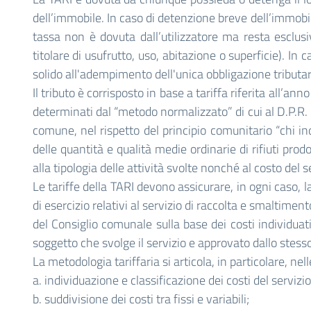
dell’immobile. In caso di detenzione breve dell’immobil
tassa non è dovuta dall’utilizzatore ma resta esclus
titolare di usufrutto, uso, abitazione o superficie). In ca
solido all'adempimento dell'unica obbligazione tributar
Il tributo è corrisposto in base a tariffa riferita all’a
determinati dal “metodo normalizzato” di cui al D.P.R. 
comune, nel rispetto del principio comunitario “chi in
delle quantità e qualità medie ordinarie di rifiuti prodo
alla tipologia delle attività svolte nonché al costo del ser
Le tariffe della TARI devono assicurare, in ogni caso, l
di esercizio relativi al servizio di raccolta e smaltimen
del Consiglio comunale sulla base dei costi individuati 
soggetto che svolge il servizio e approvato dallo stesso
La metodologia tariffaria si articola, in particolare, ne
a. individuazione e classificazione dei costi del servizio
b. suddivisione dei costi tra fissi e variabili;